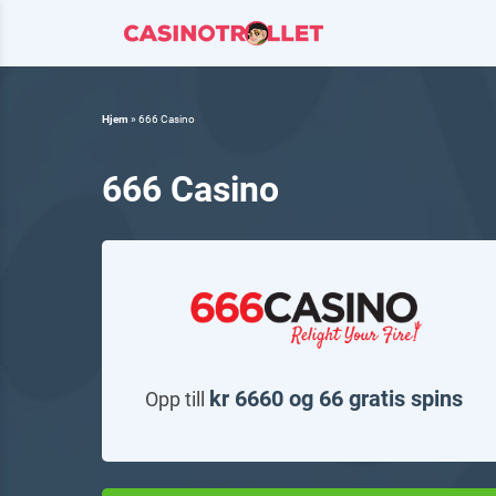
Hjem
»
666 Casino
666 Casino
kr 6660 og 66 gratis spins
Opp till