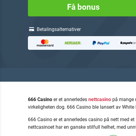
Få bonus
Betalingsalternativer
666 Casino
er et annerledes
nettcasino
på mange må
virkeligheten dog. 666 Casino ble lansert av Whit
666 Casino er et annerledes casino på nett med et dj
nettcasinoet har en ganske stilfull helhet, med unn