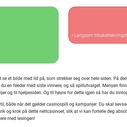
Langsom tilbaketrekningst
st se et bilde med ild på, som strekker seg over hele siden. På d
u en feeder med siste vinnere, og så spillutvalget. Menyen finner
er og til hjelpesiden. Og til høyre for dette igjen så har du inn
il, både når det gjelder casinospill og kampanjer. Du skal sevsa
k og krok på dette nettcasinoet, slik at vi kan fortelle deg absol
dere med lesingen!