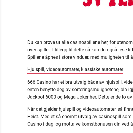
Du kan prøve ut alle casinospillene her, for utenom 
over spillet. I tillegg til dette så kan du også lese l
Spillene åpnes i store vinduer, med muligheten til å s
Hjulspill, videoautomater, klassiske automater
666 Casino har et bra utvalg både av hjulspill, vi
enten benytte deg av sorteringsmulighetene, bla igj
Jackpot 6000 og Mega Joker her. Dette er de to av 
Når det gjelder hjulspill og videoautomater, så fin
Heist. Med et så enormt utvalg av casinospill som du
Casino i dag, og motta velkomstbonusen din ved å 