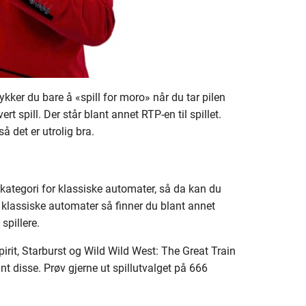
ykker du bare å «spill for moro» når du tar pilen
ert spill. Der står blant annet RTP-en til spillet.
å det er utrolig bra.
kategori for klassiske automater, så da kan du
v klassiske automater så finner du blant annet
spillere.
pirit, Starburst og Wild Wild West: The Great Train
nt disse. Prøv gjerne ut spillutvalget på 666