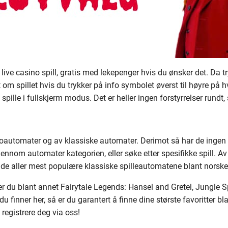
live casino spill, gratis med lekepenger hvis du ønsker det. Da tr
itt om spillet hvis du trykker på info symbolet øverst til høyre på hv
pille i fullskjerm modus. Det er heller ingen forstyrrelser rundt, s
deoautomater og av klassiske automater. Derimot så har de ingen 
ennom automater kategorien, eller søke etter spesifikke spill. A
de aller mest populære klassiske spilleautomatene blant norske 
ner du blant annet Fairytale Legends: Hansel and Gretel, Jungle S
 finner her, så er du garantert å finne dine største favoritter bla
registrere deg via oss!