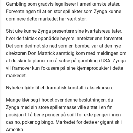
Gambling som gradvis legaliserer i amerikanske stater.
Forventningen til at en stor spillaktør som Zynga kunne
dominere dette markedet har vært stor.
Sist uke kunne Zynga presentere sine kvartalsresultater,
hvor de faktisk oppnådde høyere inntekter enn forventet.
Det som derimot slo ned som en bombe, var at den nye
direktøren Don Mattrick samtidig kom med meldingen om
at de skrinla planer om å satse på gambling i USA. Zynga
vil framover kun fokusere på sine kjerneprodukter i dette
markedet.
Nyheten førte til et dramatisk kursfall i aksjekursen.
Mange klør seg i hodet over denne beslutningen, da
Zynga med sin store spillermasse ville sittet i en fin
posisjon til å tjene penger på spill for ekte penger innen
casino, poker og bingo. Markedet for dette er gigantisk i
Amerika.