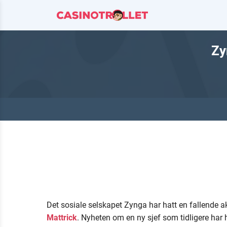
Zy
Det sosiale selskapet Zynga har hatt en fallende a
Mattrick
. Nyheten om en ny sjef som tidligere har h