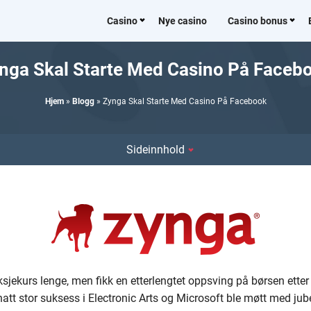
Casino
Nye casino
Casino bonus
nga Skal Starte Med Casino På Faceb
Hjem
»
Blogg
»
Zynga Skal Starte Med Casino På Facebook
Sideinnhold
ksjekurs lenge, men fikk en etterlengtet oppsving på børsen ette
att stor suksess i Electronic Arts og Microsoft ble møtt med jube