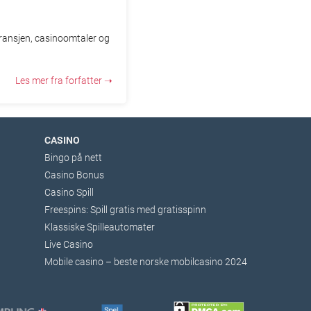
bransjen, casinoomtaler og
Les mer fra forfatter ➝
CASINO
Bingo på nett
Casino Bonus
Casino Spill
Freespins: Spill gratis med gratisspinn
Klassiske Spilleautomater
Live Casino
Mobile casino – beste norske mobilcasino 2024