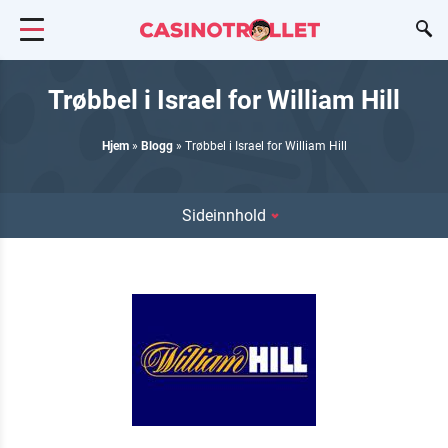
Trøbbel i Israel for William Hill
Hjem
»
Blogg
»
Trøbbel i Israel for William Hill
Sideinnhold