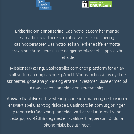
Erklæring om annonsering
: Casinotrollet.com har mange
samarbeidspartnere som tilbyr varierte casinoer og
casinooperatører, Casinotrollet kan i enkelte tilfeller motta
provisjon når brukere klikker og gjennomfører ett kjøp via vår
nettside.
Missionserklæring
: Casinotrollet.com er en plattform for alt av
spilleautomater og casinoer på nett. Vår team består av dyktige
skribenter, gode analytikere og erfarne investorer. Disse er med på
å gjøre sidenninnholdrik og lærervennlig.
Ansvarsfraskrivelse
: Investering i spilleautomater og nettcasinoer
er svært spekulativt og risikabelt. Casinotrollet.com utgjør ingen
økonomisk rådgivning, innholdet vårt er rent informativt og
pedagogisk. Rådfør deg med en kvalifisert fagperson før du tar
økonomiske beslutninger.