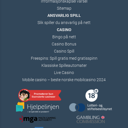
Informasjonskapsel varsel
Sitemap
ANSVARLIG SPILL
Slik spiller du ansvarlig på nett
CASINO
Bingo på nett
Casino Bonus
Casino Spill
Freespins: Spill gratis med gratisspinn
Klassiske Spilleautomater
Live Casino
Mobile casino – beste norske mobilcasino 2024