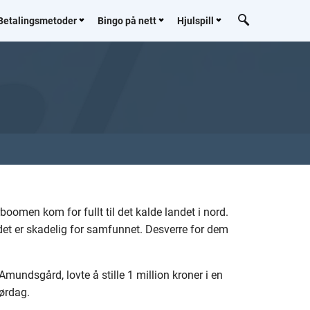
Betalingsmetoder
Bingo på nett
Hjulspill
boomen kom for fullt til det kalde landet i nord.
et er skadelig for samfunnet. Desverre for dem
Amundsgård, lovte å stille 1 million kroner i en
lørdag.