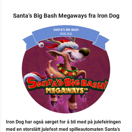
Santa’s Big Bash Megaways fra Iron Dog
Iron Dog har også sørget for å bli med på julefeiringen
med en storslått julefest med spilleautomaten Santa’s