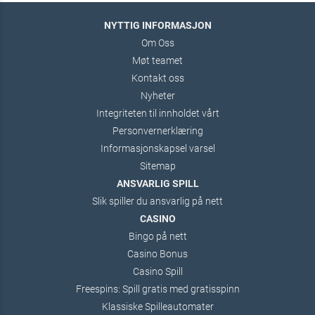
NYTTIG INFORMASJON
Om Oss
Møt teamet
Kontakt oss
Nyheter
Integriteten til innholdet vårt
Personvernerklæring
Informasjonskapsel varsel
Sitemap
ANSVARLIG SPILL
Slik spiller du ansvarlig på nett
CASINO
Bingo på nett
Casino Bonus
Casino Spill
Freespins: Spill gratis med gratisspinn
Klassiske Spilleautomater