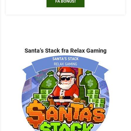
FÅ BONUS!
Santa’s Stack fra Relax Gaming