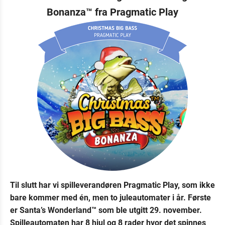
Bonanza™ fra Pragmatic Play
Til slutt har vi spilleverandøren Pragmatic Play, som ikke
bare kommer med én, men to juleautomater i år. Første
er Santa’s Wonderland™ som ble utgitt 29. november.
Spilleautomaten har 8 hjul og 8 rader hvor det spinnes