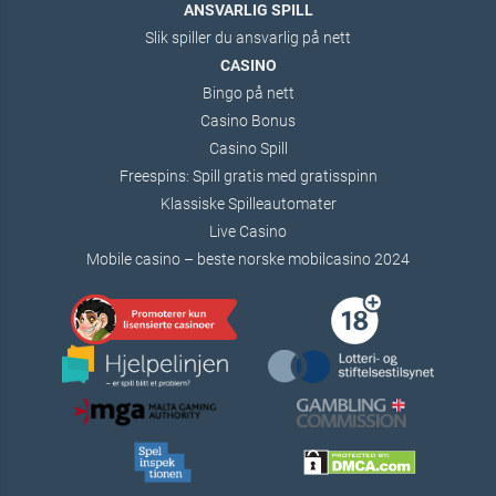
ANSVARLIG SPILL
Slik spiller du ansvarlig på nett
CASINO
Bingo på nett
Casino Bonus
Casino Spill
Freespins: Spill gratis med gratisspinn
Klassiske Spilleautomater
Live Casino
Mobile casino – beste norske mobilcasino 2024