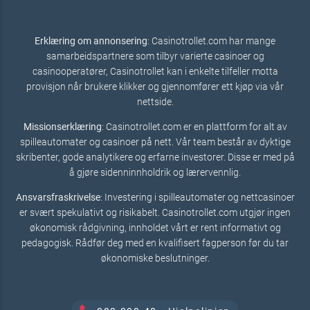
Erklæring om annonsering
: Casinotrollet.com har mange
samarbeidspartnere som tilbyr varierte casinoer og
casinooperatører, Casinotrollet kan i enkelte tilfeller motta
provisjon når brukere klikker og gjennomfører ett kjøp via vår
nettside.
Missionserklæring
: Casinotrollet.com er en plattform for alt av
spilleautomater og casinoer på nett. Vår team består av dyktige
skribenter, gode analytikere og erfarne investorer. Disse er med på
å gjøre sidenninnholdrik og lærervennlig.
Ansvarsfraskrivelse
: Investering i spilleautomater og nettcasinoer
er svært spekulativt og risikabelt. Casinotrollet.com utgjør ingen
økonomisk rådgivning, innholdet vårt er rent informativt og
pedagogisk. Rådfør deg med en kvalifisert fagperson før du tar
økonomiske beslutninger.