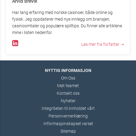
Arvid Brevik
Har lang erfaring med norske casinoer, både online og
fysisk. Jeg oppdaterer med nye innlegg om bransjen,
casinoomtaler og populære spilltips. Du finner alle artiklene
mine i listen nedenfor.
Les mer fra forfatter ➝
NYTTIG INFORMASJON
Om Oss
Møt teamet
Kontakt oss
Nyheter
Integriteten til innholdet vårt
Personvernerklæring
Informasjonskapsel varsel
Sitemap