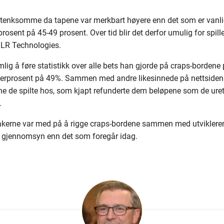
mistenksomme da tapene var merkbart høyere enn det som er vanli
rprosent på 45-49 prosent. Over tid blir det derfor umulig for spil
 BLR Technologies.
 å føre statistikk over alle bets han gjorde på craps-bordene p
vinnerprosent på 49%. Sammen med andre likesinnede på nettsid
ene de spilte hos, som kjapt refunderte dem beløpene som de ure
.
kerne var med på å rigge craps-bordene sammen med utvikleren
r gjennomsyn enn det som foregår idag.