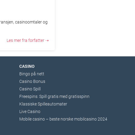
bransjen, casinoomtaler og
Les mer fra forfatter ➝
CASINO
Bingo på nett
Casino Bonus
Casino Spill
Freespins: Spill gratis med gratisspinn
Klassiske Spilleautomater
Live Casino
Mobile casino – beste norske mobilcasino 2024