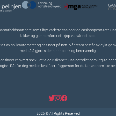
amarbeidspartnere som tilbyr varierte casinoer og casinooperatører, Casino
klikker og gjennomfører ett kjøp via vår nettside.
r alt av spilleautomater og casinoer på nett. Vår team består av dyktige sk
med på å gjøre sidenninnholdrik og lærervennlig.
ttcasinoer er svært spekulativt og risikabelt. Casinotrollet.com utgjør ing
gisk. Rådfør deg med en kvalifisert fagperson før du tar økonomiske bes
2025 © All Rights Reserved