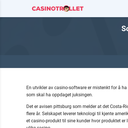
S
En utvikler av casino-software er mistenkt for å ha 
som skal ha oppdaget juksingen.
Det er avisen pittsburg som melder at det Costa-R
flere år. Selskapet leverer teknologi til kjente 
et casino-produkt til sine kunder hvor produktet er 
ulike casino.