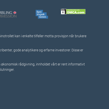
trollet kan i enkelte tilfeller motta provisjon når brukere
ribenter, gode analytikere og erfarne investorer. Disse er
en økonomisk rådgivning, innholdet vårt er rent informativt
lutninger.