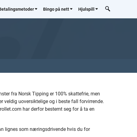
Betalingsmetoder
Bingo på nett
Hjulspill
vinster fra Norsk Tipping er 100% skattefrie, men
eldig uoversiktelige og i beste fall forvirrende.
trollet.com har derfor bestemt seg for å ta en
kan lignes som næringsdrivende hvis du for