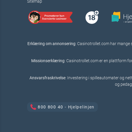
Sitemap
Erklæring om annonsering
: Casinotrollet.com har mange s
Missionserklæring
: Casinotrollet.com er en plattform fo
Ansvarsfraskrivelse
: Investering i spilleautomater og ne
og pedago
800 800 40
-
Hjelpelinjen