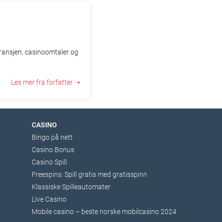
bransjen, casinoomtaler og
Les mer fra forfatter ➝
CASINO
Bingo på nett
Casino Bonus
Casino Spill
Freespins: Spill gratis med gratisspinn
Klassiske Spilleautomater
Live Casino
Mobile casino – beste norske mobilcasino 2024