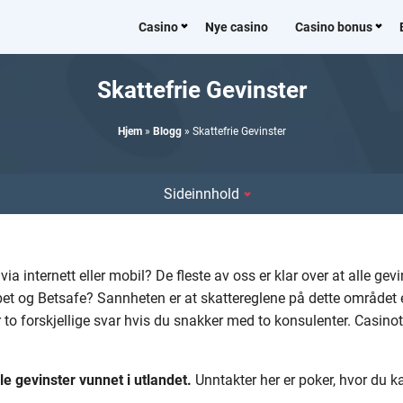
Casino
Nye casino
Casino bonus
Skattefrie Gevinster
Hjem
»
Blogg
»
Skattefrie Gevinster
Sideinnhold
via internett eller mobil? De fleste av oss er klar over at alle ge
 og Betsafe? Sannheten er at skattereglene på dette området er v
r to forskjellige svar hvis du snakker med to konsulenter. Casino
e gevinster vunnet i utlandet.
Unntakter her er poker, hvor du 