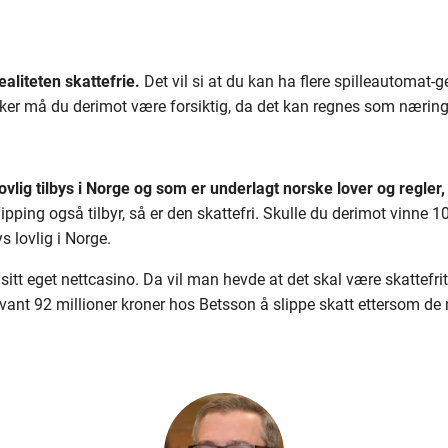
ealiteten skattefrie.
Det vil si at du kan ha flere spilleautomat-g
ker må du derimot være forsiktig, da det kan regnes som næring
ovlig tilbys i Norge og som er underlagt norske lover og regler,
ping også tilbyr, så er den skattefri. Skulle du derimot vinne 1
s lovlig i Norge.
tt eget nettcasino. Da vil man hevde at det skal være skattefritt
vant 92 millioner kroner hos Betsson å slippe skatt ettersom de m