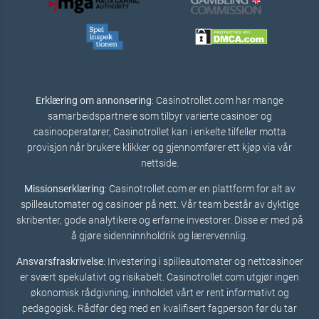
Erklæring om annonsering
: Casinotrollet.com har mange
samarbeidspartnere som tilbyr varierte casinoer og
casinooperatører, Casinotrollet kan i enkelte tilfeller motta
provisjon når brukere klikker og gjennomfører ett kjøp via vår
nettside.
Missionserklæring
: Casinotrollet.com er en plattform for alt av
spilleautomater og casinoer på nett. Vår team består av dyktige
skribenter, gode analytikere og erfarne investorer. Disse er med på
å gjøre sidenninnholdrik og lærervennlig.
Ansvarsfraskrivelse
: Investering i spilleautomater og nettcasinoer
er svært spekulativt og risikabelt. Casinotrollet.com utgjør ingen
økonomisk rådgivning, innholdet vårt er rent informativt og
pedagogisk. Rådfør deg med en kvalifisert fagperson før du tar