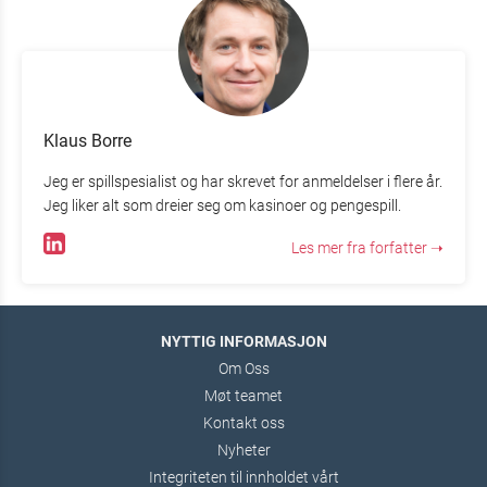
Klaus Borre
Jeg er spillspesialist og har skrevet for anmeldelser i flere år.
Jeg liker alt som dreier seg om kasinoer og pengespill.
Les mer fra forfatter ➝
NYTTIG INFORMASJON
Om Oss
Møt teamet
Kontakt oss
Nyheter
Integriteten til innholdet vårt