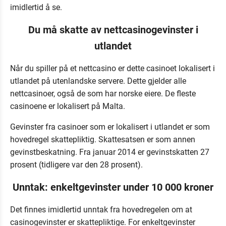
imidlertid å se.
Du må skatte av nettcasinogevinster i
utlandet
Når du spiller på et nettcasino er dette casinoet lokalisert i
utlandet på utenlandske servere. Dette gjelder alle
nettcasinoer, også de som har norske eiere. De fleste
casinoene er lokalisert på Malta.
Gevinster fra casinoer som er lokalisert i utlandet er som
hovedregel skattepliktig. Skattesatsen er som annen
gevinstbeskatning. Fra januar 2014 er gevinstskatten 27
prosent (tidligere var den 28 prosent).
Unntak: enkeltgevinster under 10 000 kroner
Det finnes imidlertid unntak fra hovedregelen om at
casinogevinster er skattepliktige. For enkeltgevinster