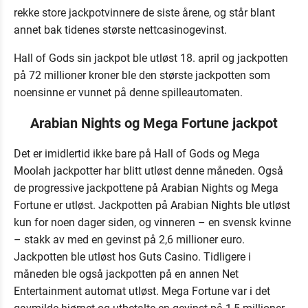
rekke store jackpotvinnere de siste årene, og står blant
annet bak tidenes største nettcasinogevinst.
Hall of Gods sin jackpot ble utløst 18. april og jackpotten
på 72 millioner kroner ble den største jackpotten som
noensinne er vunnet på denne spilleautomaten.
Arabian Nights og Mega Fortune jackpot
Det er imidlertid ikke bare på Hall of Gods og Mega
Moolah jackpotter har blitt utløst denne måneden. Også
de progressive jackpottene på Arabian Nights og Mega
Fortune er utløst. Jackpotten på Arabian Nights ble utløst
kun for noen dager siden, og vinneren – en svensk kvinne
– stakk av med en gevinst på 2,6 millioner euro.
Jackpotten ble utløst hos Guts Casino. Tidligere i
måneden ble også jackpotten på en annen Net
Entertainment automat utløst. Mega Fortune var i det