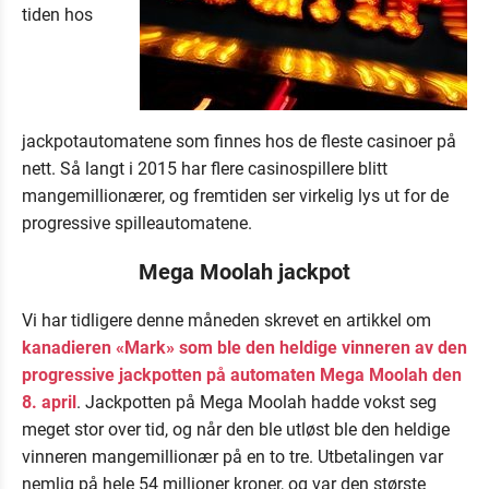
tiden hos
jackpotautomatene som finnes hos de fleste casinoer på
nett. Så langt i 2015 har flere casinospillere blitt
mangemillionærer, og fremtiden ser virkelig lys ut for de
progressive spilleautomatene.
Mega Moolah jackpot
Vi har tidligere denne måneden skrevet en artikkel om
kanadieren «Mark» som ble den heldige vinneren av den
progressive jackpotten på automaten Mega Moolah den
8. april
. Jackpotten på Mega Moolah hadde vokst seg
meget stor over tid, og når den ble utløst ble den heldige
vinneren mangemillionær på en to tre. Utbetalingen var
nemlig på hele 54 millioner kroner, og var den største