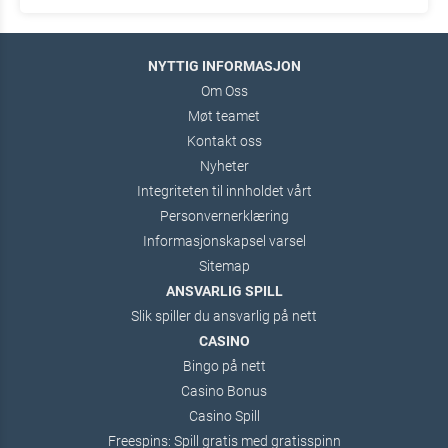
NYTTIG INFORMASJON
Om Oss
Møt teamet
Kontakt oss
Nyheter
Integriteten til innholdet vårt
Personvernerklæring
Informasjonskapsel varsel
Sitemap
ANSVARLIG SPILL
Slik spiller du ansvarlig på nett
CASINO
Bingo på nett
Casino Bonus
Casino Spill
Freespins: Spill gratis med gratisspinn