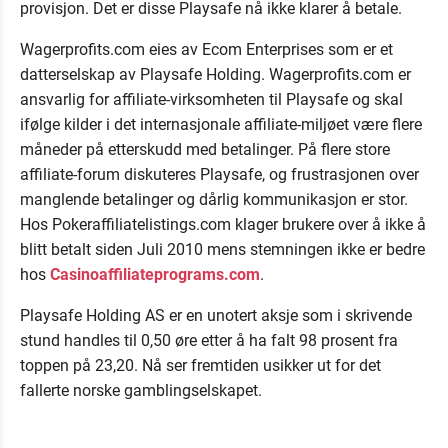
provisjon. Det er disse Playsafe nå ikke klarer å betale.
Wagerprofits.com eies av Ecom Enterprises som er et
datterselskap av Playsafe Holding. Wagerprofits.com er
ansvarlig for affiliate-virksomheten til Playsafe og skal
ifølge kilder i det internasjonale affiliate-miljøet være flere
måneder på etterskudd med betalinger. På flere store
affiliate-forum diskuteres Playsafe, og frustrasjonen over
manglende betalinger og dårlig kommunikasjon er stor.
Hos Pokeraffiliatelistings.com klager brukere over å ikke å
blitt betalt siden Juli 2010 mens stemningen ikke er bedre
hos
Casinoaffiliateprograms.com
.
Playsafe Holding AS er en unotert aksje som i skrivende
stund handles til 0,50 øre etter å ha falt 98 prosent fra
toppen på 23,20. Nå ser fremtiden usikker ut for det
fallerte norske gamblingselskapet.