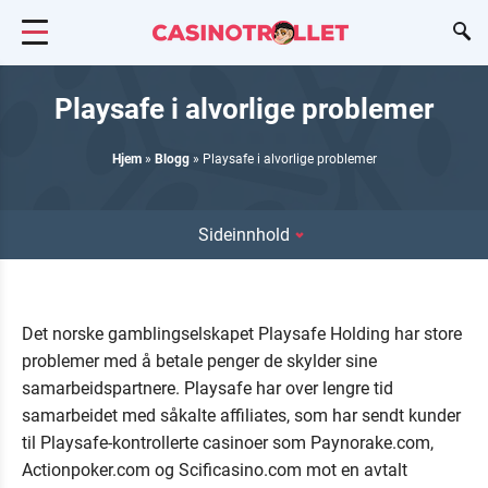
Playsafe i alvorlige problemer
Hjem
»
Blogg
»
Playsafe i alvorlige problemer
Sideinnhold
Det norske gamblingselskapet Playsafe Holding har store
problemer med å betale penger de skylder sine
samarbeidspartnere. Playsafe har over lengre tid
samarbeidet med såkalte affiliates, som har sendt kunder
til Playsafe-kontrollerte casinoer som Paynorake.com,
Actionpoker.com og Scificasino.com mot en avtalt