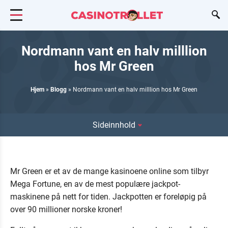
Nordmann vant en halv milllion
hos Mr Green
Hjem
»
Blogg
»
Nordmann vant en halv milllion hos Mr Green
Sideinnhold
Mr Green er et av de mange kasinoene online som tilbyr
Mega Fortune, en av de mest populære jackpot-
maskinene på nett for tiden. Jackpotten er foreløpig på
over 90 millioner norske kroner!