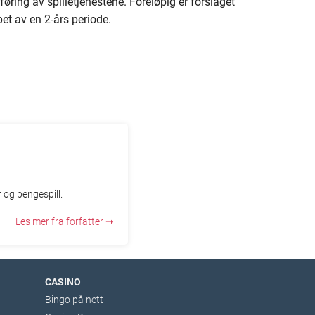
sføring av spilletjenestene. Foreløpig er forslaget
et av en 2-års periode.
r og pengespill.
Les mer fra forfatter ➝
CASINO
Bingo på nett