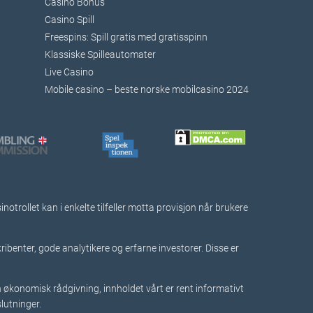
Casino Bonus
Casino Spill
Freespins: Spill gratis med gratisspinn
Klassiske Spilleautomater
Live Casino
Mobile casino – beste norske mobilcasino 2024
trollet kan i enkelte tilfeller motta provisjon når brukere
ribenter, gode analytikere og erfarne investorer. Disse er
en økonomisk rådgivning, innholdet vårt er rent informativt
lutninger.