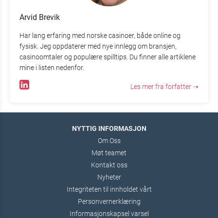
Arvid Brevik
Har lang erfaring med norske casinoer, både online og
fysisk. Jeg oppdaterer med nye innlegg om bransjen,
casinoomtaler og populære spilltips. Du finner alle artiklene
mine i listen nedenfor.
Les mer fra forfatter ➝
NYTTIG INFORMASJON
Om Oss
Møt teamet
Kontakt oss
Nyheter
Integriteten til innholdet vårt
Personvernerklæring
Informasjonskapsel varsel