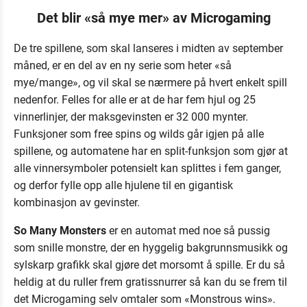
Det blir «så mye mer» av Microgaming
De tre spillene, som skal lanseres i midten av september
måned, er en del av en ny serie som heter «så
mye/mange», og vil skal se nærmere på hvert enkelt spill
nedenfor. Felles for alle er at de har fem hjul og 25
vinnerlinjer, der maksgevinsten er 32 000 mynter.
Funksjoner som free spins og wilds går igjen på alle
spillene, og automatene har en split-funksjon som gjør at
alle vinnersymboler potensielt kan splittes i fem ganger,
og derfor fylle opp alle hjulene til en gigantisk
kombinasjon av gevinster.
So Many Monsters
er en automat med noe så pussig
som snille monstre, der en hyggelig bakgrunnsmusikk og
sylskarp grafikk skal gjøre det morsomt å spille. Er du så
heldig at du ruller frem gratissnurrer så kan du se frem til
det Microgaming selv omtaler som «Monstrous wins».