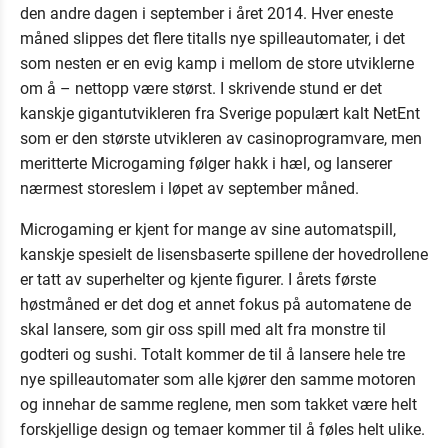
den andre dagen i september i året 2014. Hver eneste
måned slippes det flere titalls nye spilleautomater, i det
som nesten er en evig kamp i mellom de store utviklerne
om å – nettopp være størst. I skrivende stund er det
kanskje gigantutvikleren fra Sverige populært kalt NetEnt
som er den største utvikleren av casinoprogramvare, men
meritterte Microgaming følger hakk i hæl, og lanserer
nærmest storeslem i løpet av september måned.
Microgaming er kjent for mange av sine automatspill,
kanskje spesielt de lisensbaserte spillene der hovedrollene
er tatt av superhelter og kjente figurer. I årets første
høstmåned er det dog et annet fokus på automatene de
skal lansere, som gir oss spill med alt fra monstre til
godteri og sushi. Totalt kommer de til å lansere hele tre
nye spilleautomater som alle kjører den samme motoren
og innehar de samme reglene, men som takket være helt
forskjellige design og temaer kommer til å føles helt ulike.