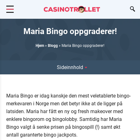
Maria Bingo oppgraderer!
Hjem
»
Blogg
»
Maria Bingo oppgraderer!
Sideinnhold
Maria Bingo er idag kanskje den mest veletablerte bingo-
merkevaren i Norge men det betyr ikke at de ligger på
latsiden. Maria har fått en ny og fresh makeover med
enklere bingorom og bingolobby. Samtidig har Maria
Bingo valgt å senke prisen på bingospill (!) samt økt
antall garanterte bingo jackpots.