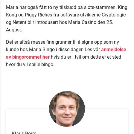
Maria har også fått to ny tilskudd på slots-stammen. King
Kong og Piggy Riches fra software-utviklerne Cryptologic
og Netent blir introdusert hos Maria Casino den 25.
August.
Det er altså masse fine grunner til å signe opp som ny
kunde hos Maria Bingo i disse dager. Les vår
anmeldelse
av bingorommet her
hvis du er i tvil om dette er et sted
hvor du vil spille bingo.
Klaus Borre