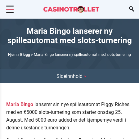
Maria Bingo lanserer ny
spilleautomat med slots-turnering
Hjem
»
Blogg
»
Maria Bingo lanserer ny spilleautomat med slots-turnering
Sideinnhold
Maria Bingo
lanserer sin nye spilleautomat Piggy Riches
med en €5000 slots-turnering som starter onsdag 25.
August. Med 5000 euro added er det kjempemye verdi i
denne ukeslange turneringen.