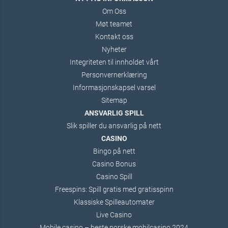
Om Oss
Møt teamet
Kontakt oss
Nyheter
Integriteten til innholdet vårt
Personvernerklæring
Informasjonskapsel varsel
Sitemap
ANSVARLIG SPILL
Slik spiller du ansvarlig på nett
CASINO
Bingo på nett
Casino Bonus
Casino Spill
Freespins: Spill gratis med gratisspinn
Klassiske Spilleautomater
Live Casino
Mobile casino – beste norske mobilcasino 2024