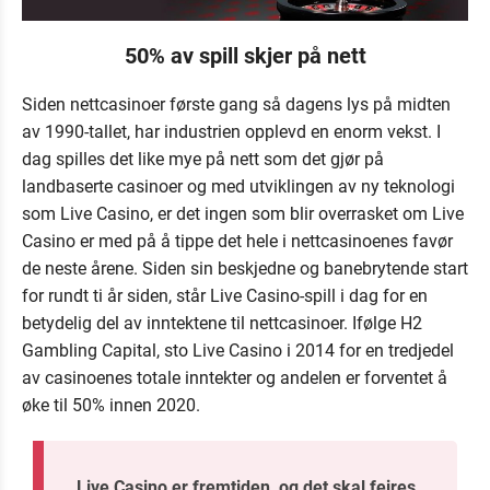
50% av spill skjer på nett
Siden nettcasinoer første gang så dagens lys på midten
av 1990-tallet, har industrien opplevd en enorm vekst. I
dag spilles det like mye på nett som det gjør på
landbaserte casinoer og med utviklingen av ny teknologi
som Live Casino, er det ingen som blir overrasket om Live
Casino er med på å tippe det hele i nettcasinoenes favør
de neste årene. Siden sin beskjedne og banebrytende start
for rundt ti år siden, står Live Casino-spill i dag for en
betydelig del av inntektene til nettcasinoer. Ifølge H2
Gambling Capital, sto Live Casino i 2014 for en tredjedel
av casinoenes totale inntekter og andelen er forventet å
øke til 50% innen 2020.
Live Casino er fremtiden, og det skal feires