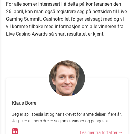
For alle som er interessert i å delta på konferansen den
26. april, kan man også registrere seg på nettsiden til Live
Gaming Summit. Casinotrollet følger selvsagt med og vi
vil komme tilbake med informasjon om alle vinneren fra
Live Casino Awards så snart resultatet er kjent.
Klaus Borre
Jeg er spillspesialist og har skrevet for anmeldelser i flere år.
Jeg liker alt som dreier seg om kasinoer og pengespill.
Les mer fra forfatter ➝