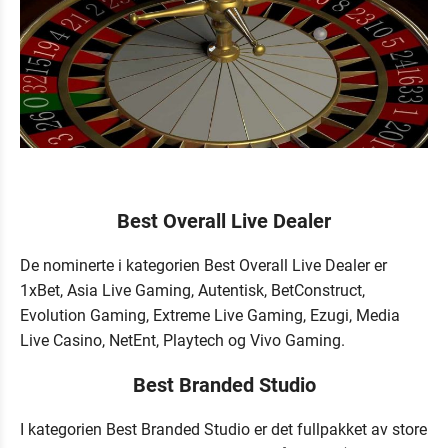
Best Overall Live Dealer
De nominerte i kategorien Best Overall Live Dealer er
1xBet, Asia Live Gaming, Autentisk, BetConstruct,
Evolution Gaming, Extreme Live Gaming, Ezugi, Media
Live Casino, NetEnt, Playtech og Vivo Gaming.
Best Branded Studio
I kategorien Best Branded Studio er det fullpakket av store