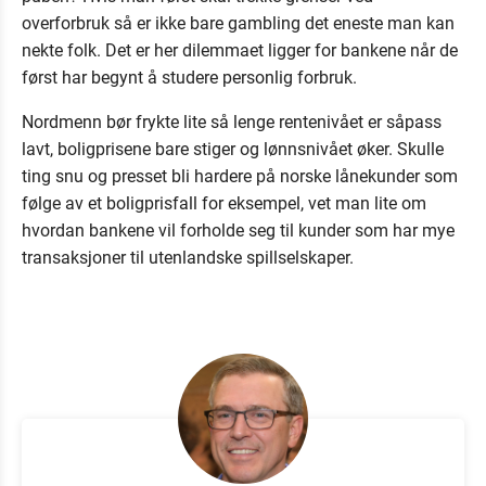
overforbruk så er ikke bare gambling det eneste man kan
nekte folk. Det er her dilemmaet ligger for bankene når de
først har begynt å studere personlig forbruk.
Nordmenn bør frykte lite så lenge rentenivået er såpass
lavt, boligprisene bare stiger og lønnsnivået øker. Skulle
ting snu og presset bli hardere på norske lånekunder som
følge av et boligprisfall for eksempel, vet man lite om
hvordan bankene vil forholde seg til kunder som har mye
transaksjoner til utenlandske spillselskaper.