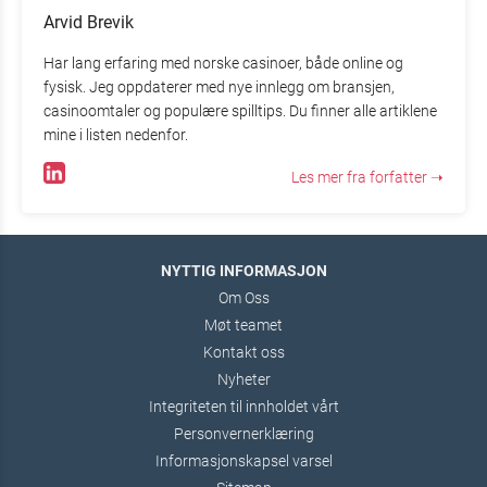
Arvid Brevik
Har lang erfaring med norske casinoer, både online og
fysisk. Jeg oppdaterer med nye innlegg om bransjen,
casinoomtaler og populære spilltips. Du finner alle artiklene
mine i listen nedenfor.
Les mer fra forfatter ➝
NYTTIG INFORMASJON
Om Oss
Møt teamet
Kontakt oss
Nyheter
Integriteten til innholdet vårt
Personvernerklæring
Informasjonskapsel varsel