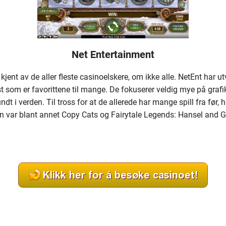
Net Entertainment
jent av de aller fleste casinoelskere, om ikke alle. NetEnt har ut
 som er favorittene til mange. De fokuserer veldig mye på grafik
undt i verden. Til tross for at de allerede har mange spill fra før,
n var blant annet Copy Cats og Fairytale Legends: Hansel and Gre