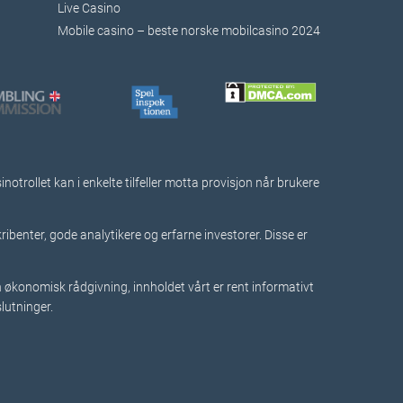
Live Casino
Mobile casino – beste norske mobilcasino 2024
trollet kan i enkelte tilfeller motta provisjon når brukere
ribenter, gode analytikere og erfarne investorer. Disse er
en økonomisk rådgivning, innholdet vårt er rent informativt
lutninger.