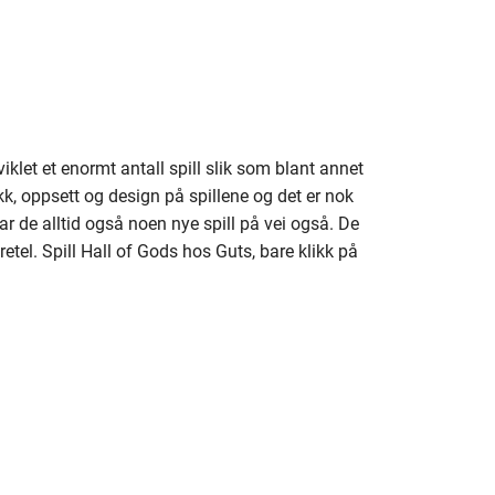
viklet et enormt antall spill slik som blant annet
k, oppsett og design på spillene og det er nok
 har de alltid også noen nye spill på vei også. De
tel. Spill Hall of Gods hos Guts, bare klikk på