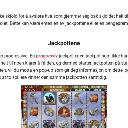
ke skjold for å avsløre hva som gjemmer seg bak skjoldet helt til 
et. Dette kan være enten en av jackpottene eller en pengepremie 
Jackpottene
e er progressive. En
progressiv
jackpot er en jackpot som ikke har
helt til noen klarer å få den, og dermed starter jackpotten på st
ten, vil du motta en pop-up som gir deg informasjon om dette, 
lik at to spillere vinner den samme jackpotten samtidig.