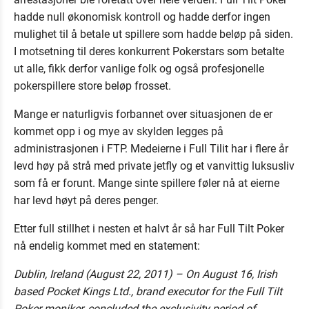
hadde null økonomisk kontroll og hadde derfor ingen
mulighet til å betale ut spillere som hadde beløp på siden.
I motsetning til deres konkurrent Pokerstars som betalte
ut alle, fikk derfor vanlige folk og også profesjonelle
pokerspillere store beløp frosset.
Mange er naturligvis forbannet over situasjonen de er
kommet opp i og mye av skylden legges på
administrasjonen i FTP. Medeierne i Full Tilit har i flere år
levd høy på strå med private jetfly og et vanvittig luksusliv
som få er forunt. Mange sinte spillere føler nå at eierne
har levd høyt på deres penger.
Etter full stillhet i nesten et halvt år så har Full Tilt Poker
nå endelig kommet med en statement:
Dublin, Ireland (August 22, 2011) – On August 16, Irish
based Pocket Kings Ltd., brand executor for the Full Tilt
Poker moniker, concluded the exclusivity period of