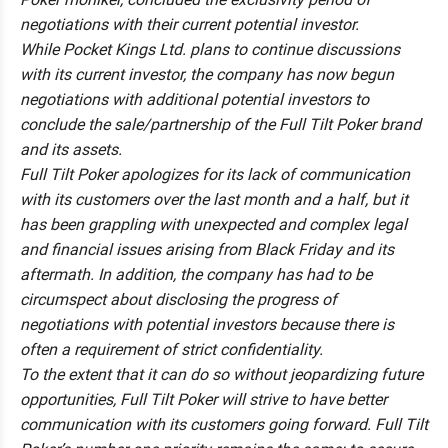
negotiations with their current potential investor.
While Pocket Kings Ltd. plans to continue discussions
with its current investor, the company has now begun
negotiations with additional potential investors to
conclude the sale/partnership of the Full Tilt Poker brand
and its assets.
Full Tilt Poker apologizes for its lack of communication
with its customers over the last month and a half, but it
has been grappling with unexpected and complex legal
and financial issues arising from Black Friday and its
aftermath. In addition, the company has had to be
circumspect about disclosing the progress of
negotiations with potential investors because there is
often a requirement of strict confidentiality.
To the extent that it can do so without jeopardizing future
opportunities, Full Tilt Poker will strive to have better
communication with its customers going forward. Full Tilt