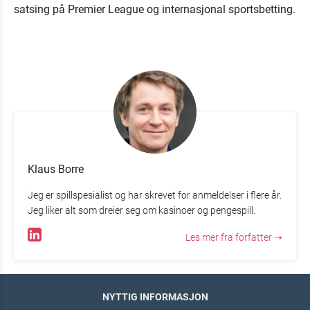
satsing på Premier League og internasjonal sportsbetting.
Klaus Borre
Jeg er spillspesialist og har skrevet for anmeldelser i flere år.
Jeg liker alt som dreier seg om kasinoer og pengespill.
Les mer fra forfatter ➝
NYTTIG INFORMASJON