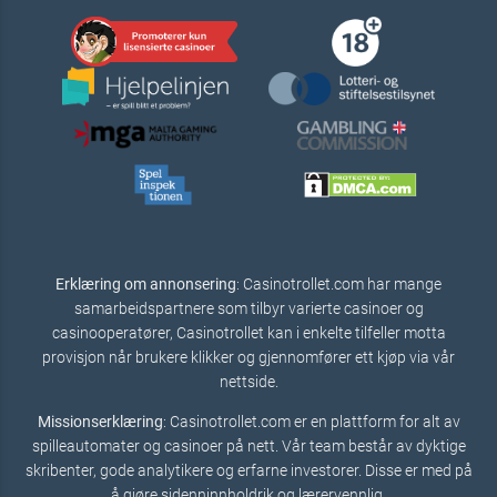
Erklæring om annonsering
: Casinotrollet.com har mange
samarbeidspartnere som tilbyr varierte casinoer og
casinooperatører, Casinotrollet kan i enkelte tilfeller motta
provisjon når brukere klikker og gjennomfører ett kjøp via vår
nettside.
Missionserklæring
: Casinotrollet.com er en plattform for alt av
spilleautomater og casinoer på nett. Vår team består av dyktige
skribenter, gode analytikere og erfarne investorer. Disse er med på
å gjøre sidenninnholdrik og lærervennlig.