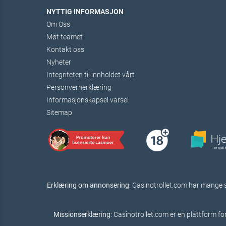
NYTTIG INFORMASJON
Om Oss
Møt teamet
Kontakt oss
Nyheter
Integriteten til innholdet vårt
Personvernerklæring
Informasjonskapsel varsel
Sitemap
Erklæring om annonsering
: Casinotrollet.com har mange s
Missionserklæring
: Casinotrollet.com er en plattform fo