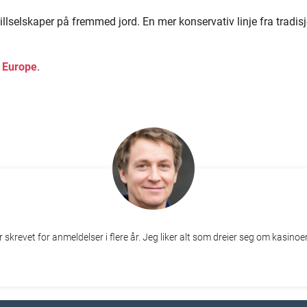
pillselskaper på fremmed jord. En mer konservativ linje fra tradis
in Europe
.
r skrevet for anmeldelser i flere år. Jeg liker alt som dreier seg om kasinoe