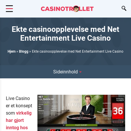
Ekte casinoopplevelse med Net
Entertainment Live Casino
Hjem
»
Blogg
»
Ekte casinoopplevelse med Net Entertainment Live Casino
Sideinnhold
Live Casino
er et konsept
som
virkelig
har gjort
inntog hos