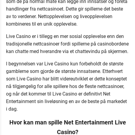
som de på normal måte kan legge inn innsatser og foreta
handlinger fra nettcasinoet. Dette gir spillerne det beste
av to verdener. Nettopplevelsen og liveopplevelsen
kombineres til en unik opplevelse.
Live Casino er i tillegg en mer sosial opplevelse enn den
tradisjonelle nettcasinoer fordi spillerne på casinobordene
kan chatte med hverandre via et chattevindu på skjermen.
I begynnelsen var Live Casino kun forbeholdt de største
gamblerne som gjorde de største innsatsene. Etterhvert
som Live Casino har blitt videreutviklet er dette konseptet
nå tilgjengelig for alle spillere hos de fleste nettcasinoer,
og når det kommer til Live Casino er definitivt Net
Entertainment sin liveløsning en av de beste på markedet
i dag.
Hvor kan man spille Net Entertainment Live
Casino?