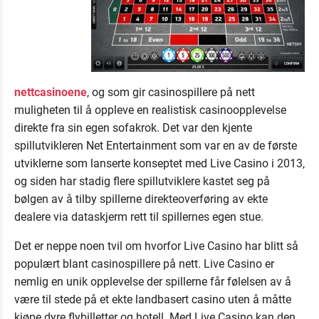
nettcasinoene
, og som gir casinospillere på nett
muligheten til å oppleve en realistisk casinoopplevelse
direkte fra sin egen sofakrok. Det var den kjente
spillutvikleren Net Entertainment som var en av de første
utviklerne som lanserte konseptet med Live Casino i 2013,
og siden har stadig flere spillutviklere kastet seg på
bølgen av å tilby spillerne direkteoverføring av ekte
dealere via dataskjerm rett til spillernes egen stue.
Det er neppe noen tvil om hvorfor Live Casino har blitt så
populært blant casinospillere på nett. Live Casino er
nemlig en unik opplevelse der spillerne får følelsen av å
være til stede på et ekte landbasert casino uten å måtte
kjøpe dyre flybilletter og hotell. Med Live Casino kan den