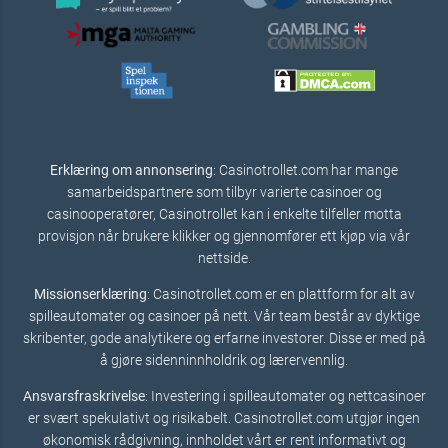
Erklæring om annonsering
: Casinotrollet.com har mange
samarbeidspartnere som tilbyr varierte casinoer og
casinooperatører, Casinotrollet kan i enkelte tilfeller motta
provisjon når brukere klikker og gjennomfører ett kjøp via vår
nettside.
Missionserklæring
: Casinotrollet.com er en plattform for alt av
spilleautomater og casinoer på nett. Vår team består av dyktige
skribenter, gode analytikere og erfarne investorer. Disse er med på
å gjøre sidenninnholdrik og lærervennlig.
Ansvarsfraskrivelse
: Investering i spilleautomater og nettcasinoer
er svært spekulativt og risikabelt. Casinotrollet.com utgjør ingen
økonomisk rådgivning, innholdet vårt er rent informativt og