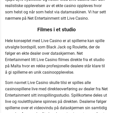
realistiske opplevelsen av et ekte casino oppleves hvor
som helst og når som helst via datamaskinen. Vi har sett
nærmere på Net Entertainment sitt Live Casino.
Filmes i et studio
Hele konseptet med Live Casino er at spillerne kan spille
utvalgte bordspill, som Black Jack og Roulette, der de
følger en ekte dealer over dataskjermen. Net
Entertainment litt Live Casino filmes direkte fra et studio
på Malta hvor en rekke profesjonelle dealere står klare til
å gi spillerne en unik casinoopplevelse.
Som navnet Live Casino skulle tilsi er spilles alle
casinospillene live med direkteoverføring av dealer fra Net
Entertainment sitt innspillingsstudio. Spillkortene deles ut
live og rouletthjulene spinnes på direkten. Dealerne følger
spillerne over et videovindu på dataskjermen sin samtidig