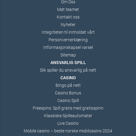
Om Oss
Møt teamet
Kontakt oss
Nyheter
Integriteten til innholdet vårt
Personvernerklæring
Informasjonskapsel varsel
Sitemap
ANSVARLIG SPILL
Slik spiller du ansvarlig på nett
CASINO
Bingo på nett
Casino Bonus
Casino Spill
Freespins: Spill gratis med gratisspinn
Klassiske Spilleautomater
Live Casino
Mobile casino – beste norske mobilcasino 2024