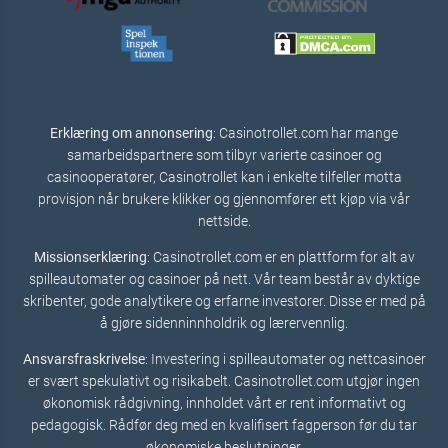
Erklæring om annonsering
: Casinotrollet.com har mange
samarbeidspartnere som tilbyr varierte casinoer og
casinooperatører, Casinotrollet kan i enkelte tilfeller motta
provisjon når brukere klikker og gjennomfører ett kjøp via vår
nettside.
Missionserklæring
: Casinotrollet.com er en plattform for alt av
spilleautomater og casinoer på nett. Vår team består av dyktige
skribenter, gode analytikere og erfarne investorer. Disse er med på
å gjøre sidenninnholdrik og lærervennlig.
Ansvarsfraskrivelse
: Investering i spilleautomater og nettcasinoer
er svært spekulativt og risikabelt. Casinotrollet.com utgjør ingen
økonomisk rådgivning, innholdet vårt er rent informativt og
pedagogisk. Rådfør deg med en kvalifisert fagperson før du tar
økonomiske beslutninger.