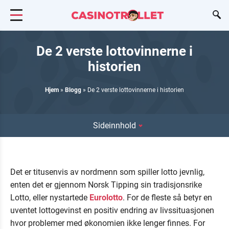
De 2 verste lottovinnerne i
historien
Hjem
»
Blogg
»
De 2 verste lottovinnerne i historien
Sideinnhold
Det er titusenvis av nordmenn som spiller lotto jevnlig,
enten det er gjennom Norsk Tipping sin tradisjonsrike
Lotto, eller nystartede
Eurolotto
. For de fleste så betyr en
uventet lottogevinst en positiv endring av livssituasjonen
hvor problemer med økonomien ikke lenger finnes. For