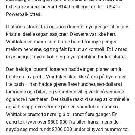
helt store varpet og vant 314,9 millioner dollar i USA`s
Powerball-lotteri.
Historien startet bra og Jack donerte mye penger til lokale
kristne ideelle organisasjoner. Desverre var ikke herr.
Whittaker en mann som burde ha alt for mye penger
mellom hendene, og ting falt fort ut av kontroll. Et liv med
mye penger, mye alkohol og mye gambling hadde startet.
Den heldige lottomillionæren hadde ingen planer om å
holde en lav profil. Whittaker likte ikke å dra på byen med
lite cash – han hadde gjerne flere hundretusen-dollars i
lommene og i bilen, og spanderte villig vekk på vennene
og andre i nærheten. Det skulle raskt vise seg at kriminelle
også ble oppmerksomme på den spandable mannen.
Whittaker presterte nemlig å bli ranet flere ganger. En
gang tok tyver over $500 000 fra bilen hans, mens de
nøyde seg med rundt $200 000 under biltyveri nummer to.