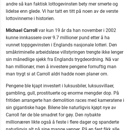
andre så kan faktisk lottogevinsten bety mer smerte og
lidelse enn glede. Vi har tatt en titt på noen av de verste
lottovinnerne i historien.
Michael Carroll
var kun 19 år da han november i 2002
kunne innkassere over 9.7 millioner pund etter å ha
vunnet toppgevinsten i Englands nasjonale lotteri. Den
småkriminelle arbeidsløse villstyringen trengte ikke lenger
sin månedlige sjekk fra Englands trygdeordning. Nå var
han millionær, men å investere pengene fornuftig man
man trygt si at Carroll aldri hadde noen planer om.
Pengene ble kjapt investert i luksusbiler, luksusvillaer,
gambling, gull, prostituerte og enorme mengder dop. På
fritiden arrangerte han demolition races med kameratene i
sin gigantiske hage. Bilene ble naturligvis kjøpt nye av
Carroll før de ble smadret for gøy. Den nybakte
millionæren likte også å feste i flere dager og spanderte
naturligvis alt på sine mange venner. På en fest fikk alle