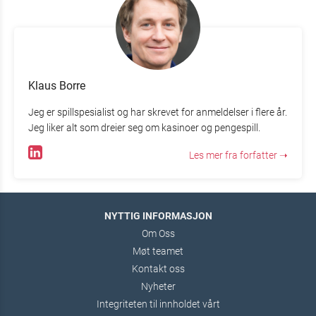
Klaus Borre
Jeg er spillspesialist og har skrevet for anmeldelser i flere år.
Jeg liker alt som dreier seg om kasinoer og pengespill.
Les mer fra forfatter ➝
NYTTIG INFORMASJON
Om Oss
Møt teamet
Kontakt oss
Nyheter
Integriteten til innholdet vårt