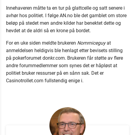
Innehaveren måtte ta en tur på glattcelle og satt senere i
avhør hos politiet. I følge AN.no ble det gamblet om store
beløp på stedet men andre kilder har benektet dette og
hevdet at de aldri så en krone på bordet.
For en uke siden meldte brukeren
Nomrniceguy
at
anmeldelsen heldigvis ble henlagt etter bevisets stilling
på pokerforumet donkr.com. Brukeren får støtte av flere
andre forummedlemmer som synes det er håpløst at
politiet bruker ressurser på en sånn sak. Det er
Casinotrollet.com fullstendig enige i.