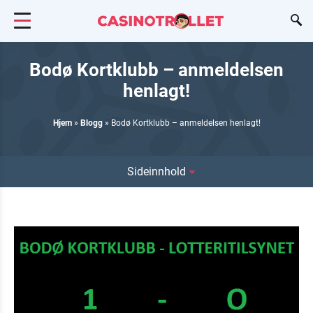
Bodø Kortklubb – anmeldelsen
henlagt!
Hjem
»
Blogg
»
Bodø Kortklubb – anmeldelsen henlagt!
Sideinnhold