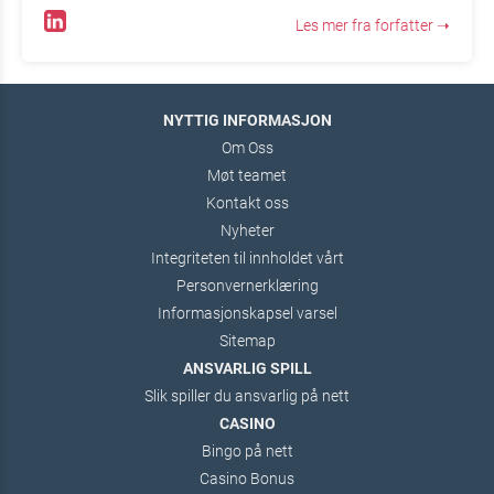
Les mer fra forfatter ➝
NYTTIG INFORMASJON
Om Oss
Møt teamet
Kontakt oss
Nyheter
Integriteten til innholdet vårt
Personvernerklæring
Informasjonskapsel varsel
Sitemap
ANSVARLIG SPILL
Slik spiller du ansvarlig på nett
CASINO
Bingo på nett
Casino Bonus