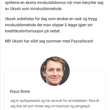
spillerne en ekstra innskuddsbonus når man benytter seg
av Ukash som innskuddsmetode.
Ukash anbefales for deg som ønsker en rask og trygg
innskuddsmetode der man slipper å legge igjen sin
kredittkortinformasjon på nettet.
NB! Ukash har slått seg sammen med Paysafecard
Klaus Borre
Jeg er spillspesialist og har skrevet for anmeldelser i flere år.
Jeg liker alt som dreier seg om kasinoer og pengespill.