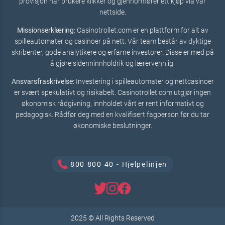
provisjon når brukere klikker og gjennomfører ett kjøp via vår
nettside.
Missionserklæring
: Casinotrollet.com er en plattform for alt av
spilleautomater og casinoer på nett. Vår team består av dyktige
skribenter, gode analytikere og erfarne investorer. Disse er med på
å gjøre sidenninnholdrik og lærervennlig.
Ansvarsfraskrivelse
: Investering i spilleautomater og nettcasinoer
er svært spekulativt og risikabelt. Casinotrollet.com utgjør ingen
økonomisk rådgivning, innholdet vårt er rent informativt og
pedagogisk. Rådfør deg med en kvalifisert fagperson før du tar
økonomiske beslutninger.
800 800 40
-
Hjelpelinjen
2025 © All Rights Reserved