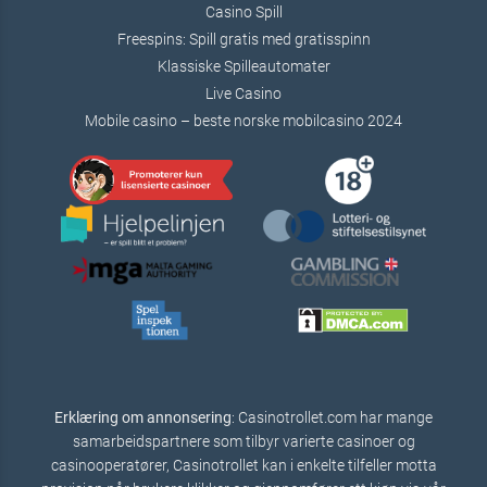
Casino Spill
Freespins: Spill gratis med gratisspinn
Klassiske Spilleautomater
Live Casino
Mobile casino – beste norske mobilcasino 2024
Erklæring om annonsering
: Casinotrollet.com har mange
samarbeidspartnere som tilbyr varierte casinoer og
casinooperatører, Casinotrollet kan i enkelte tilfeller motta