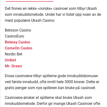
Det finnes en rekke «norske» casinoer som tilbyr Ukash
som innskuddsmetode. Under har vi listet opp noen av de
mest populære Ukash Casino:
Betsson Casino
CasinoEuro
Betway Casino
ComeOn Casino
Nordic Bet
Unibet
Mr. Green
Disse casinoene tilbyr spillerne gode innskuddsbonuser
ved første innskudd, ofte inntil hele 3000 kroner. Dette er
gratis penger som nye spilleren kan bruke på casinoet.
Casinoene ønsker at spillerne skal bruke Ukash som
innskuddsmetode. Derfor gir mange Ukash Casinoer ofte