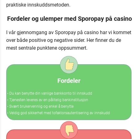
praktiske innskuddsmetoden.
Fordeler og ulemper med Sporopay på casino
I vår gjennomgang av Sporopay på casino har vi kommet
over både positive og negative sider. Her finner du de
mest sentrale punktene oppsummert.
Fordeler
Du kan benytte din vanlige bankkonto til innskudd
Tjenesten leveres av en pålitelig bankinstitusjon
Svært brukervennlig og enkel å benytte
Veldig god sikkerhet med tofaktorsautentisering av innskudd