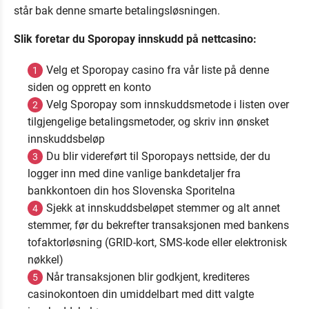
står bak denne smarte betalingsløsningen.
Slik foretar du Sporopay innskudd på nettcasino:
Velg et Sporopay casino fra vår liste på denne
siden og opprett en konto
Velg Sporopay som innskuddsmetode i listen over
tilgjengelige betalingsmetoder, og skriv inn ønsket
innskuddsbeløp
Du blir videreført til Sporopays nettside, der du
logger inn med dine vanlige bankdetaljer fra
bankkontoen din hos Slovenska Sporitelna
Sjekk at innskuddsbeløpet stemmer og alt annet
stemmer, før du bekrefter transaksjonen med bankens
tofaktorløsning (GRID-kort, SMS-kode eller elektronisk
nøkkel)
Når transaksjonen blir godkjent, krediteres
casinokontoen din umiddelbart med ditt valgte