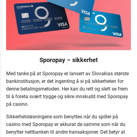
Sporopay – sikkerhet
Med tanke på at Sporopay er lansert av Slovakias største
bankinstitusjon, er det ingenting å si på sikkerheten for
denne betalingsmetoden. Her kan du rett og slett se frem
til å foreta svært trygge og sikre innskudd med Sporopay
på casino.
Sikkerhetsløsningene som benyttes når du spiller på
casino med Sporopay er akkurat de samme som når du
benytter nettbanken til andre transaksjoner. Det betyr at