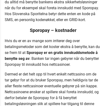
du alltid må benytte bankens ekstra sikkerhetsløsninger
når du for eksempel skal foreta innskudd med Sporopay.
Hos Slovenska Sporitelna betyr dette enten en kode på
SMS, en personlig kodenøkkel, eller en GRID-kort.
Sporopay – kostnader
Hvis du er en av mange som irriterer deg over
betalingsmetoder som det koster ekstra å benytte, kan du
se frem til at
Sporopay er en gratis innskuddsmetode å
benytte seg av
. Banken tar ingen gebyrer når du benytter
Sporopay til innskudd hos nettcasinoer.
Dermed er det helt opp til hvert enkelt nettcasino om de
tar gebyr for at du bruker Sporopay, men heldigvis tar de
aller fleste nettcasinoer eventuelle gebyrer på sin kappe.
Nettcasinoene ønsker at spillere skal foreta innskudd, og
derfor betaler de Sporopay for å få benyttet
betalingsløsningen slik at spillere har tilgang til denne