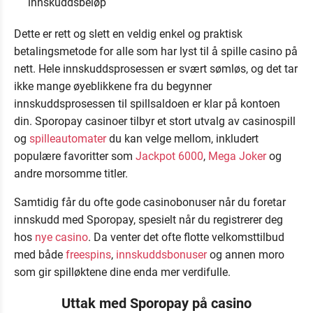
innskuddsbeløp
Dette er rett og slett en veldig enkel og praktisk
betalingsmetode for alle som har lyst til å spille casino på
nett. Hele innskuddsprosessen er svært sømløs, og det tar
ikke mange øyeblikkene fra du begynner
innskuddsprosessen til spillsaldoen er klar på kontoen
din. Sporopay casinoer tilbyr et stort utvalg av casinospill
og
spilleautomater
du kan velge mellom, inkludert
populære favoritter som
Jackpot 6000
,
Mega Joker
og
andre morsomme titler.
Samtidig får du ofte gode casinobonuser når du foretar
innskudd med Sporopay, spesielt når du registrerer deg
hos
nye casino
. Da venter det ofte flotte velkomsttilbud
med både
freespins
,
innskuddsbonuser
og annen moro
som gir spilløktene dine enda mer verdifulle.
Uttak med Sporopay på casino