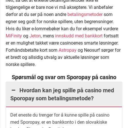
nett, så det at enkelte betalingsmetoder ikke er
tilgjengelige er bare noe vi må akseptere. Vi anbefaler
derfor at du ser på noen andre
betalingsmetoder
som
egner seg godt for norske spillere, uten begrensninger.
Hvis du liker e-lommebøker kan du for eksempel vurdere
MiFinity
og
Jeton
, mens
innskudd med bankkort
fortsatt
er en mulighet takket være casinoenes smarte løsninger.
Forhåndsbetalte kort som
Astropay
og Neosurf sørger for
et bredt og allsidig utvalg av aktuelle løsninger som
norske spillere.
Spørsmål og svar om Sporopay på casino
Hvordan kan jeg spille på casino med
Sporopay som betalingsmetode?
Det eneste du trenger for å kunne spille på casino
med Sporopay, er en bankkonto i den slovakiske