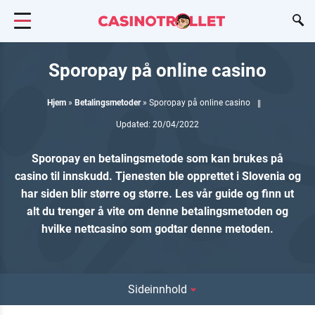
Sporopay på online casino
||
Hjem
»
Betalingsmetoder
»
Sporopay på online casino
Updated: 20/04/2022
Sporopay en betalingsmetode som kan brukes på
casino til innskudd. Tjenesten ble opprettet i Slovenia og
har siden blir større og større. Les vår guide og finn ut
alt du trenger å vite om denne betalingsmetoden og
hvilke nettcasino som godtar denne metoden.
Sideinnhold