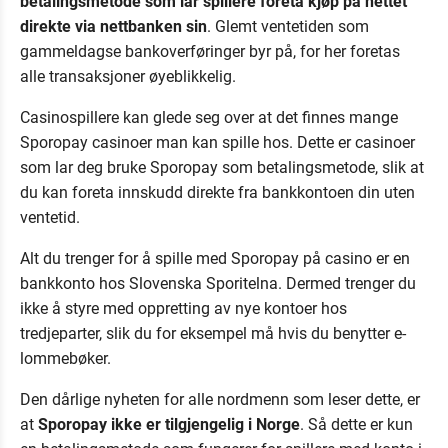
betalingsmetode som lar spillere foreta kjøp på nettet
direkte via nettbanken sin
. Glemt ventetiden som
gammeldagse bankoverføringer byr på, for her foretas
alle transaksjoner øyeblikkelig.
Casinospillere kan glede seg over at det finnes mange
Sporopay casinoer man kan spille hos. Dette er casinoer
som lar deg bruke Sporopay som betalingsmetode, slik at
du kan foreta innskudd direkte fra bankkontoen din uten
ventetid.
Alt du trenger for å spille med Sporopay på casino er en
bankkonto hos Slovenska Sporitelna. Dermed trenger du
ikke å styre med oppretting av nye kontoer hos
tredjeparter, slik du for eksempel må hvis du benytter e-
lommebøker.
Den dårlige nyheten for alle nordmenn som leser dette, er
at
Sporopay ikke er tilgjengelig i Norge
. Så dette er kun