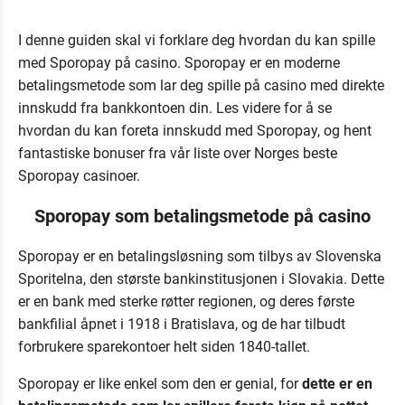
I denne guiden skal vi forklare deg hvordan du kan spille
med Sporopay på casino. Sporopay er en moderne
betalingsmetode som lar deg spille på casino med direkte
innskudd fra bankkontoen din. Les videre for å se
hvordan du kan foreta innskudd med Sporopay, og hent
fantastiske bonuser fra vår liste over Norges beste
Sporopay casinoer.
Sporopay som betalingsmetode på casino
Sporopay er en betalingsløsning som tilbys av Slovenska
Sporitelna, den største bankinstitusjonen i Slovakia. Dette
er en bank med sterke røtter regionen, og deres første
bankfilial åpnet i 1918 i Bratislava, og de har tilbudt
forbrukere sparekontoer helt siden 1840-tallet.
Sporopay er like enkel som den er genial, for
dette er en