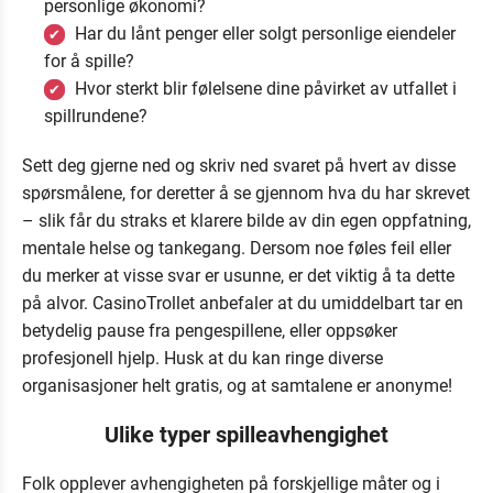
personlige økonomi?
Har du lånt penger eller solgt personlige eiendeler
for å spille?
Hvor sterkt blir følelsene dine påvirket av utfallet i
spillrundene?
Sett deg gjerne ned og skriv ned svaret på hvert av disse
spørsmålene, for deretter å se gjennom hva du har skrevet
– slik får du straks et klarere bilde av din egen oppfatning,
mentale helse og tankegang. Dersom noe føles feil eller
du merker at visse svar er usunne, er det viktig å ta dette
på alvor. CasinoTrollet anbefaler at du umiddelbart tar en
betydelig pause fra pengespillene, eller oppsøker
profesjonell hjelp. Husk at du kan ringe diverse
organisasjoner helt gratis, og at samtalene er anonyme!
Ulike typer spilleavhengighet
Folk opplever avhengigheten på forskjellige måter og i