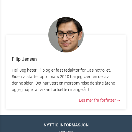
Filip Jensen
Hei! Jeg heter Filip og er fast redaktør for Casinotrollet.
Siden vi startet opp i mars 2010 har jeg vært en del av
denne siden. Det har vært en morsom reise de siste årene
og jeg håper at vi kan fortsette i mange år til!
Les mer fra forfatter ➝
NYTTIG INFORMASJON