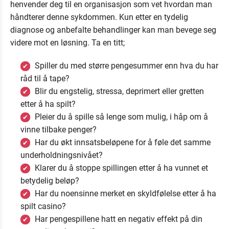
henvender deg til en organisasjon som vet hvordan man
håndterer denne sykdommen. Kun etter en tydelig
diagnose og anbefalte behandlinger kan man bevege seg
videre mot en løsning. Ta en titt;
Spiller du med større pengesummer enn hva du har
råd til å tape?
Blir du engstelig, stressa, deprimert eller gretten
etter å ha spilt?
Pleier du å spille så lenge som mulig, i håp om å
vinne tilbake penger?
Har du økt innsatsbeløpene for å føle det samme
underholdningsnivået?
Klarer du å stoppe spillingen etter å ha vunnet et
betydelig beløp?
Har du noensinne merket en skyldfølelse etter å ha
spilt casino?
Har pengespillene hatt en negativ effekt på din